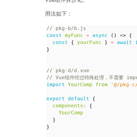
用法如下：
const
myFunc
=
async
()
=>
{
const
{
yourFunc
}
=
await
}
import
YourComp
from
'@/pkg-c
export
default
{
components
:
{
YourComp
}
}