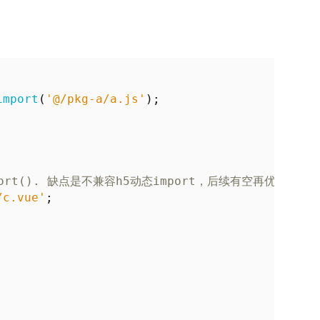
import
(
'@/pkg-a/a.js'
);
/c.vue'
;